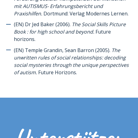
Autonomie
mit AUTISMUS- Erfahrungsbericht und
Sozialkompetenzen
Praxishilfen.
Dortmund: Verlag Modernes Lernen.
Pragmatismus der Sprache / Kommunikation
(EN) Dr Jed Baker (2006).
The Social Skills Picture
Book : for high school and beyond.
Future
Schule und Bildung
horizons.
Pubertät / Sexualität
(EN) Temple Grandin, Sean Barron (2005).
The
Sinneswahrnehmung
unwritten rules of social relationships: decoding
social mysteries through the unique perspectives
Wie man Autismus den Personen mit Autismus erklären kann
of autism.
Future Horizons.
Wie man Autismus den Geschwistern und Gleichaltrigen eines Kindes
mit Autismus erklärt
Erfahrungen und Erfahrungsberichte
Multimedia
Hilfsmittel und Piktogramme
Andere nützliche Hilfsmittel
Unterstützen