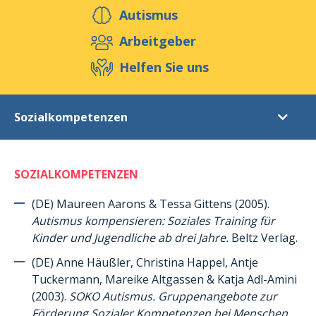
Helfen Sie uns
Autismus
Arbeitgeber
Helfen Sie uns
Veranstaltungen
Publikationen
Media
Ressourcen & Werkzeuge
Sozialkompetenzen
Blog
Shop
Kontakt
Literaturverzeichnis
SOZIALKOMPETENZEN
Einleitung
Autismus
(DE) Maureen Aarons & Tessa Gittens (2005).
Autismus kompensieren: Soziales Training für
Das Asperger-Syndrom (im Allgemeinen)
Kinder und Jugendliche ab drei Jahre.
Beltz Verlag.
Das Asperger-Syndrom (bei Frauen und Mädchen)
(DE) Anne Häußler, Christina Happel, Antje
Das TEACCH Programm
Tuckermann, Mareike Altgassen & Katja Adl-Amini
(2003).
SOKO Autismus. Gruppenangebote zur
ABA (Applied Behaviour Analysis) = applizierte Analyse des Verhaltens
Förderung Sozialer Kompetenzen bei Menschen