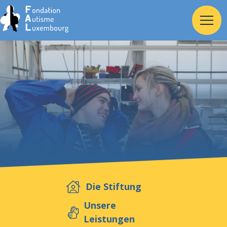
Home
Stiftung
Dienste
Autismus
Die Stiftung
Arbeitgeber
Unsere
Leistungen