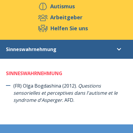
Helfen Sie uns
Autismus
Arbeitgeber
Helfen Sie uns
Veranstaltungen
Publikationen
Media
Ressourcen & Werkzeuge
Sinneswahrnehmung
Blog
Shop
Kontakt
Literaturverzeichnis
SINNESWAHRNEHMUNG
Einleitung
Autismus
(FR) Olga Bogdashina (2012).
Questions
sensorielles et perceptives dans l'autisme et le
Das Asperger-Syndrom (im Allgemeinen)
syndrome d'Asperger.
AFD.
Das Asperger-Syndrom (bei Frauen und Mädchen)
Das TEACCH Programm
ABA (Applied Behaviour Analysis) = applizierte Analyse des Verhaltens