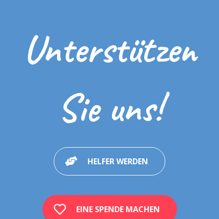
Autonomie
Sozialkompetenzen
Unterstützen
Pragmatismus der Sprache / Kommunikation
Schule und Bildung
Pubertät / Sexualität
Sinneswahrnehmung
Sie uns!
Wie man Autismus den Personen mit Autismus erklären kann
Wie man Autismus den Geschwistern und Gleichaltrigen eines Kindes
mit Autismus erklärt
Erfahrungen und Erfahrungsberichte
HELFER WERDEN
Multimedia
Hilfsmittel und Piktogramme
Andere nützliche Hilfsmittel
EINE SPENDE MACHEN