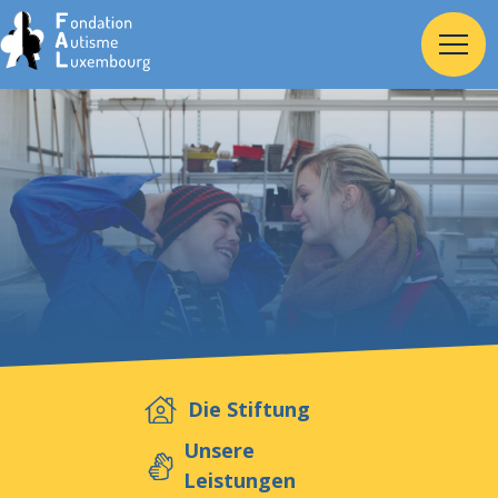
Home
Stiftung
Dienste
Autismus
Die Stiftung
Arbeitgeber
Unsere
Leistungen