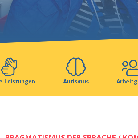
Helfen Sie uns
ionen
Media
Ressourcen & Werkzeuge
e Leistungen
Autismus
Arbeitg
PRAGMATISMUS DER SPRACHE / K