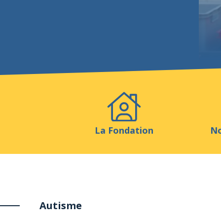
Evénements
Publicatio
La Fondation
No
Autisme