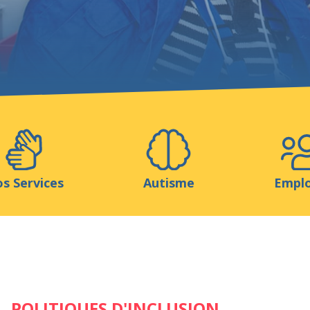
Aidez-nous
ns
Médias
Ressources & Outils
Blog
s Services
Autisme
Empl
POLITIQUES D'INCLUSION