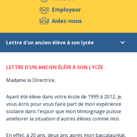
Aidez-nous
Employeur
Aidez-nous
Evénements
Publications
Médias
Lettre d'un ancien élève à son lycée
Ressources & Outils
Blog
Boutique
Autisme
Contact
LETTRE D'UN ANCIEN ÉLÈVE À SON LYCÉE
Droits des personnes
Prise en charge
Madame la Directrice,
Méthodes éducatives
Ayant été élève dans votre école de 1999 à 2012, je
Témoignages
vous écris pour vous faire part de mon expérience
L’autisme Asperger au quotidien et le parcours du combattant
scolaire dans l'espoir que mon témoignage puisse
améliorer la situation d'autres élèves comme moi.
Lettre d'un ancien élève à son lycée
Feedback de parents à la FAL dont la fille a participé à une colonie
En effet, à 20 ans, deux ans après mon baccalauréat,