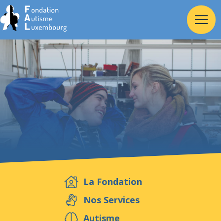
Accueil
Fondation
Services
Autisme
La Fondation
Employeur
Nos Services
Autisme