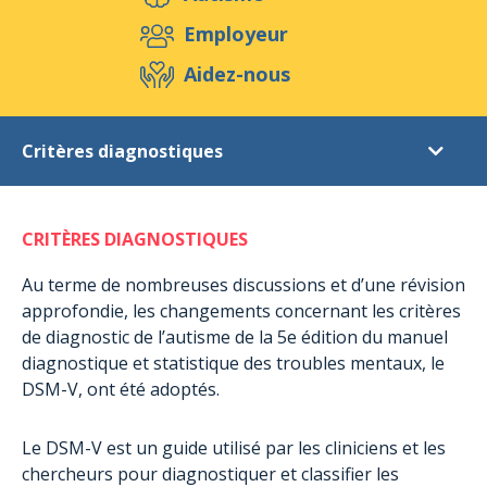
Aidez-nous
Employeur
Aidez-nous
Evénements
Publications
Médias
Critères diagnostiques
Ressources & Outils
Blog
Boutique
Autisme
Contact
CRITÈRES DIAGNOSTIQUES
L'Autisme
Le Syndrome d’Asperger
Au terme de nombreuses discussions et d’une révision
approfondie, les changements concernant les critères
Critères diagnostiques
de diagnostic de l’autisme de la 5e édition du manuel
Statistiques
diagnostique et statistique des troubles mentaux, le
DSM-V, ont été adoptés.
Signes de l'autisme
L’autisme en images
Le DSM-V est un guide utilisé par les cliniciens et les
Droits des personnes
chercheurs pour diagnostiquer et classifier les