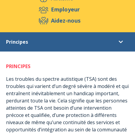
Aidez-nous
Employeur
Aidez-nous
Evénements
Publications
Médias
Principes
Ressources & Outils
Blog
Boutique
Autisme
Contact
PRINCIPES
Droits des personnes
Prise en charge
Les troubles du spectre autistique (TSA) sont des
troubles qui varient d’un degré sévère à modéré et qui
Méthodes éducatives
entraînent inévitablement un handicap important,
Témoignages
perdurant toute la vie. Cela signifie que les personnes
atteintes de TSA ont besoin d’une intervention
précoce et qualifiée, d’une protection à différents
niveaux de même qu’une continuité des services et
opportunités d’intégration au sein de la communauté