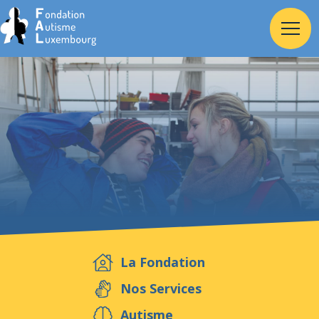
Accueil
Fondation
Services
Autisme
La Fondation
Employeur
Nos Services
Autisme