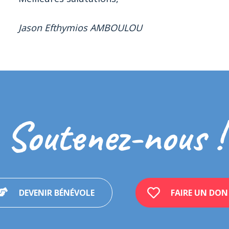
Jason Efthymios AMBOULOU
Soutenez-nous !
DEVENIR BÉNÉVOLE
FAIRE UN DON