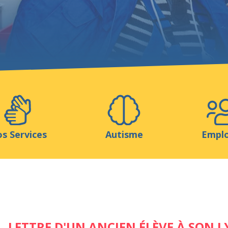
Aidez-nous
ns
Médias
Ressources & Outils
Blog
s Services
Autisme
Empl
LETTRE D'UN ANCIEN ÉLÈVE À SON L