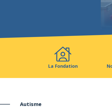
Evénements
Publicatio
La Fondation
No
Autisme