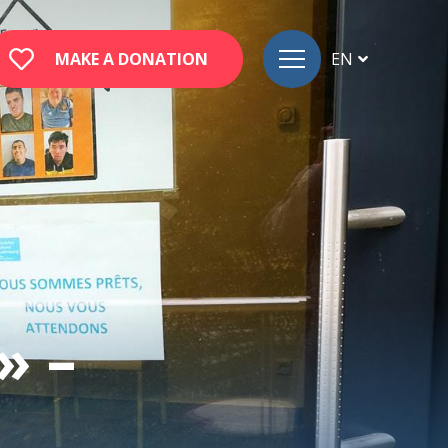
MAKE A DONATION
EN
FR
DE
» –