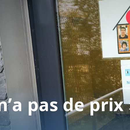
Home
Foundation
Services
n’a pas de prix 
Autism
Employer