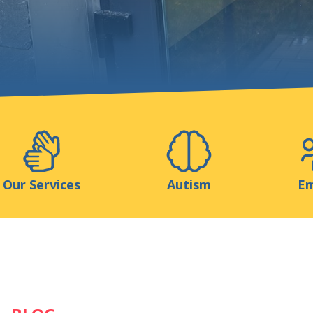
Support us
ns
Medias
Resources & Tools
Blog
Our Services
Autism
Em