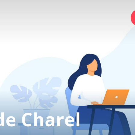
Home
Foundation
Services
Autism
de Charel
Employer