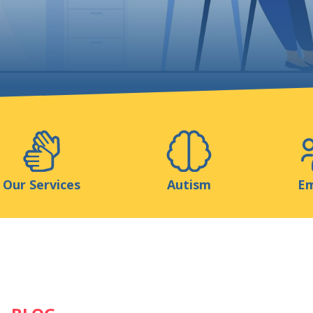
Support us
ns
Medias
Resources & Tools
Blog
Our Services
Autism
Em