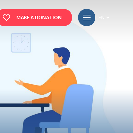
MAKE A DONATION
EN
FR
DE