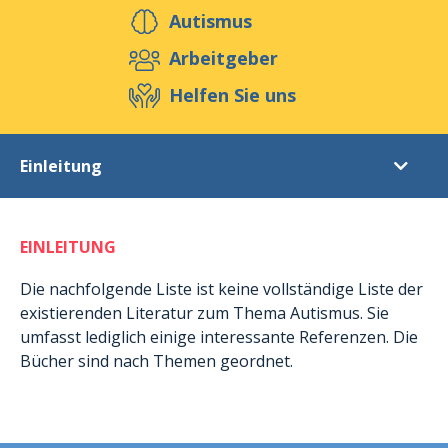
Helfen Sie uns
Autismus
Arbeitgeber
Helfen Sie uns
Veranstaltungen
Publikationen
Media
Ressourcen & Werkzeuge
Einleitung
Blog
Shop
Kontakt
Literaturverzeichnis
EINLEITUNG
Einleitung
Autismus
Die nachfolgende Liste ist keine vollständige Liste der
existierenden Literatur zum Thema Autismus. Sie
Das Asperger-Syndrom (im Allgemeinen)
umfasst lediglich einige interessante Referenzen. Die
Das Asperger-Syndrom (bei Frauen und Mädchen)
Bücher sind nach Themen geordnet.
Das TEACCH Programm
ABA (Applied Behaviour Analysis) = applizierte Analyse des Verhaltens