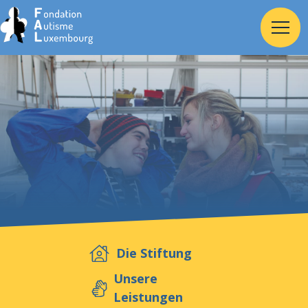
Home
Stiftung
Dienste
Autismus
Die Stiftung
Arbeitgeber
Unsere
Leistungen