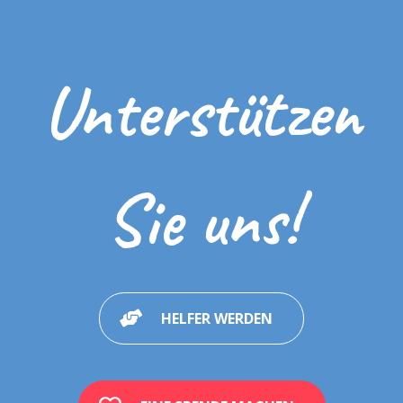
Autonomie
Sozialkompetenzen
Pragmatismus der Sprache / Kommunikation
Unterstützen
Schule und Bildung
Pubertät / Sexualität
Sinneswahrnehmung
Sie uns!
Wie man Autismus den Personen mit Autismus erklären kann
Wie man Autismus den Geschwistern und Gleichaltrigen eines Kindes
mit Autismus erklärt
Erfahrungen und Erfahrungsberichte
Multimedia
HELFER WERDEN
Hilfsmittel und Piktogramme
Andere nützliche Hilfsmittel