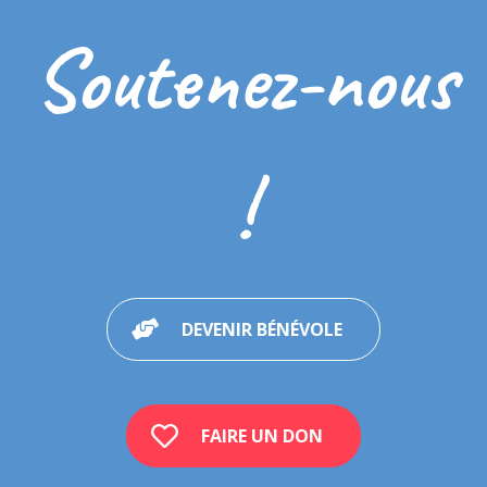
Autonomie
Soutenez-nous
Compétences sociales
Pragmatique du langage / Communication
Enseignement
Puberté/Sexualité
!
Sensorialité
Pour expliquer l’autisme à la personne présentant de l’autisme
Pour expliquer l’autisme aux frères et sœurs/pairs de l’enfant
présentant de l’autisme
Expériences et témoignages
DEVENIR BÉNÉVOLE
Références multimédia
Ressources de pictogrammes
Autres ressources utiles
FAIRE UN DON