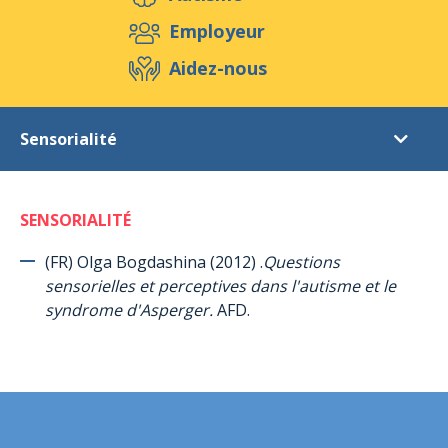
Aidez-nous
Employeur
Aidez-nous
Evénements
Publications
Médias
Sensorialité
Ressources & Outils
Blog
Boutique
Références littéraires
Contact
SENSORIALITÉ
Introduction
Autisme
(FR) Olga Bogdashina (2012) .
Questions
sensorielles et perceptives dans l'autisme et le
Le syndrome d’Asperger (en général)
syndrome d'Asperger.
AFD.
Le syndrome d’Asperger (chez les femmes et les filles)
Le programme TEACCH
ABA (Applied Behaviour Analysis) = Analyse appliquée du
comportement