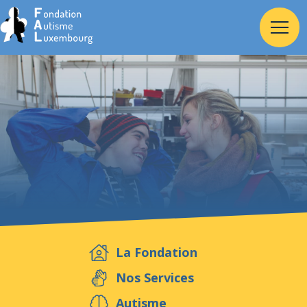
Accueil
Fondation
Services
Autisme
La Fondation
Employeur
Nos Services
Autisme