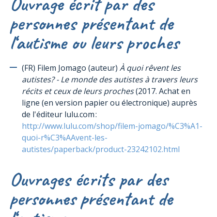
Ouvrage écrit par des
Autonomie
personnes présentant de
Compétences sociales
Pragmatique du langage / Communication
l‘autisme ou leurs proches
Enseignement
Puberté/Sexualité
(FR) Filem Jomago (auteur)
À quoi rêvent les
autistes? - Le monde des autistes à travers leurs
Sensorialité
récits et ceux de leurs proches
(2017. Achat en
Pour expliquer l’autisme à la personne présentant de l’autisme
ligne (en version papier ou électronique) auprès
de l'éditeur lulu.com :
Pour expliquer l’autisme aux frères et sœurs/pairs de l’enfant
http://www.lulu.com/shop/filem-jomago/%C3%A1-
présentant de l’autisme
quoi-r%C3%AAvent-les-
Expériences et témoignages
autistes/paperback/product-23242102.html
Références multimédia
Ouvrages écrits par des
Ressources de pictogrammes
personnes présentant de
Autres ressources utiles