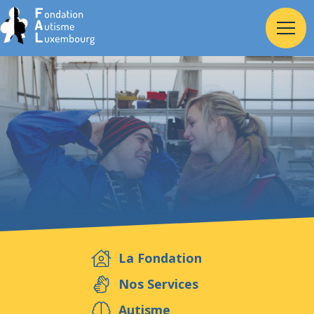
Accueil
Fondation
Services
Autisme
La Fondation
Employeur
Nos Services
Autisme