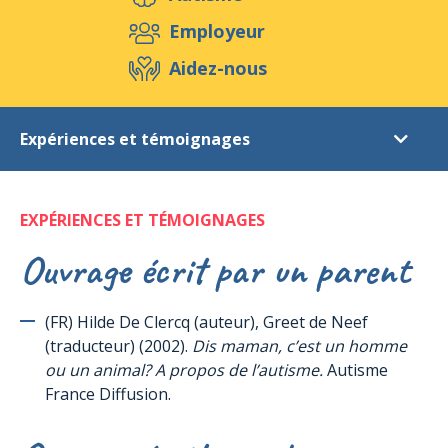
Aidez-nous
Employeur
Aidez-nous
Evénements
Publications
Médias
Expériences et témoignages
Ressources & Outils
Blog
Boutique
Références littéraires
Contact
EXPÉRIENCES ET TÉMOIGNAGES
Introduction
Ouvrage écrit par un parent
Autisme
Le syndrome d’Asperger (en général)
(FR) Hilde De Clercq (auteur), Greet de Neef
Le syndrome d’Asperger (chez les femmes et les filles)
(traducteur) (2002).
Dis maman, c’est un homme
Le programme TEACCH
ou un animal? A propos de l’autisme.
Autisme
ABA (Applied Behaviour Analysis) = Analyse appliquée du
France Diffusion.
comportement