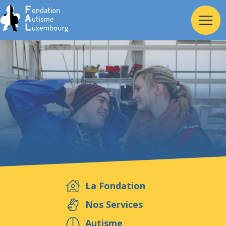
Accueil
Fondation
Services
Autisme
La Fondation
Employeur
Nos Services
Autisme