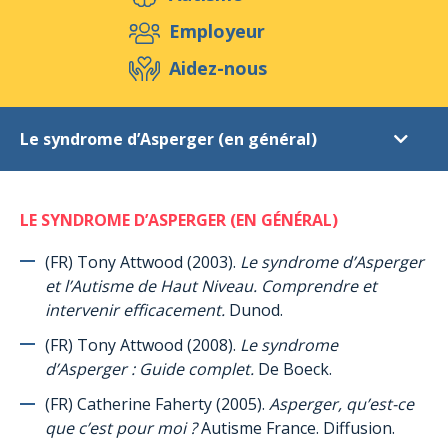
Aidez-nous
Employeur
Aidez-nous
Evénements
Publications
Médias
Le syndrome d’Asperger (en général)
Ressources & Outils
Blog
Boutique
Références littéraires
Contact
LE SYNDROME D’ASPERGER (EN GÉNÉRAL)
Introduction
Autisme
(FR) Tony Attwood (2003).
Le syndrome d’Asperger
et l’Autisme de Haut Niveau. Comprendre et
Le syndrome d’Asperger (en général)
intervenir efficacement.
Dunod.
Le syndrome d’Asperger (chez les femmes et les filles)
(FR) Tony Attwood (2008).
Le syndrome
Le programme TEACCH
d’Asperger : Guide complet.
De Boeck.
ABA (Applied Behaviour Analysis) = Analyse appliquée du
(FR) Catherine Faherty (2005).
Asperger, qu’est-ce
comportement
que c’est pour moi ?
Autisme France. Diffusion.