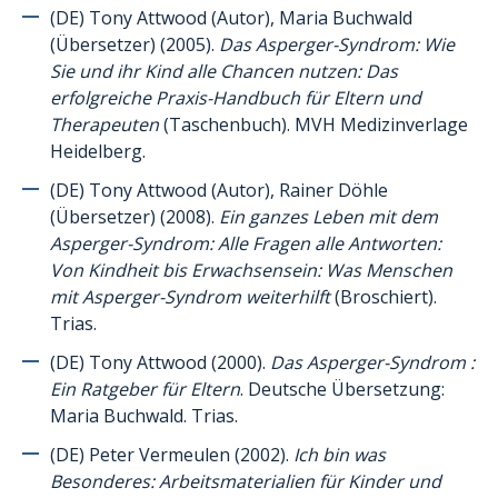
Autonomie
(DE) Tony Attwood (Autor), Maria Buchwald
Compétences sociales
(Übersetzer) (2005).
Das Asperger-Syndrom: Wie
Sie und ihr Kind alle Chancen nutzen: Das
Pragmatique du langage / Communication
erfolgreiche Praxis-Handbuch für Eltern und
Enseignement
Therapeuten
(Taschenbuch). MVH Medizinverlage
Heidelberg.
Puberté/Sexualité
(DE) Tony Attwood (Autor), Rainer Döhle
Sensorialité
(Übersetzer) (2008).
Ein ganzes Leben mit dem
Pour expliquer l’autisme à la personne présentant de l’autisme
Asperger-Syndrom: Alle Fragen alle Antworten:
Pour expliquer l’autisme aux frères et sœurs/pairs de l’enfant
Von Kindheit bis Erwachsensein: Was Menschen
présentant de l’autisme
mit Asperger-Syndrom weiterhilft
(Broschiert).
Trias.
Expériences et témoignages
(DE) Tony Attwood (2000).
Das Asperger-Syndrom :
Références multimédia
Ein Ratgeber für Eltern
. Deutsche Übersetzung:
Ressources de pictogrammes
Maria Buchwald. Trias.
Autres ressources utiles
(DE) Peter Vermeulen (2002).
Ich bin was
Besonderes: Arbeitsmaterialien für Kinder und