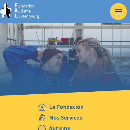
Accueil
Fondation
Services
Autisme
La Fondation
Employeur
Nos Services
Autisme