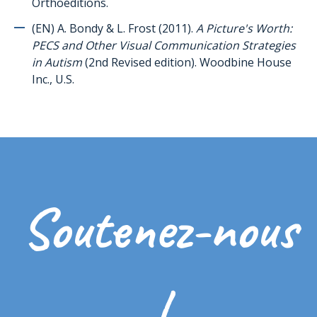
Autonomie
Orthoéditions.
Compétences sociales
(EN) A. Bondy & L. Frost (2011).
A Picture's Worth:
PECS and Other Visual Communication Strategies
Pragmatique du langage / Communication
in Autism
(2nd Revised edition). Woodbine House
Enseignement
Inc., U.S.
Puberté/Sexualité
Sensorialité
Pour expliquer l’autisme à la personne présentant de l’autisme
Pour expliquer l’autisme aux frères et sœurs/pairs de l’enfant
présentant de l’autisme
Soutenez-nous
Expériences et témoignages
Références multimédia
Ressources de pictogrammes
Autres ressources utiles
!