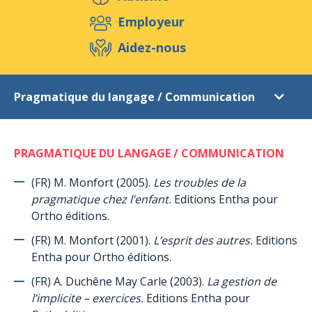
Aidez-nous
Employeur
Aidez-nous
Evénements
Publications
Médias
Pragmatique du langage / Communication
Ressources & Outils
Blog
Boutique
Références littéraires
Contact
PRAGMATIQUE DU LANGAGE / COMMUNICATION
Introduction
Autisme
(FR) M. Monfort (2005).
Les troubles de la
pragmatique chez l’enfant.
Editions Entha pour
Le syndrome d’Asperger (en général)
Ortho éditions.
Le syndrome d’Asperger (chez les femmes et les filles)
(FR) M. Monfort (2001).
L’esprit des autres.
Editions
Le programme TEACCH
Entha pour Ortho éditions.
ABA (Applied Behaviour Analysis) = Analyse appliquée du
(FR) A. Duchêne May Carle (2003).
La gestion de
comportement
l’implicite – exercices.
Editions Entha pour