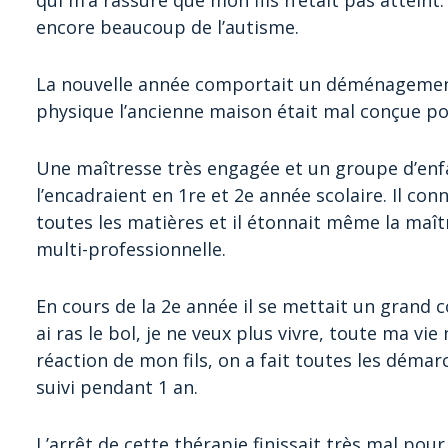
qui m’a rassuré que mon fils n’était pas atteint
encore beaucoup de l’autisme.
La nouvelle année comportait un déménagemen
physique l’ancienne maison était mal conçue po
Une maîtresse très engagée et un groupe d’enfa
l’encadraient en 1re et 2e année scolaire. Il co
toutes les matières et il étonnait même la maît
multi-professionnelle.
En cours de la 2e année il se mettait un grand c
ai ras le bol, je ne veux plus vivre, toute ma vi
réaction de mon fils, on a fait toutes les déma
suivi pendant 1 an.
L’arrêt de cette thérapie finissait très mal pour