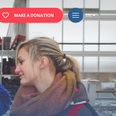
MAKE A DONATION
EN
FR
DE
u