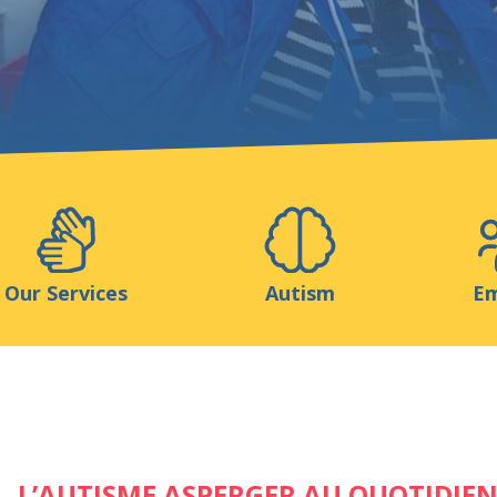
Support us
ns
Medias
Resources & Tools
Blog
Our Services
Autism
Em
L’AUTISME ASPERGER AU QUOTIDIEN