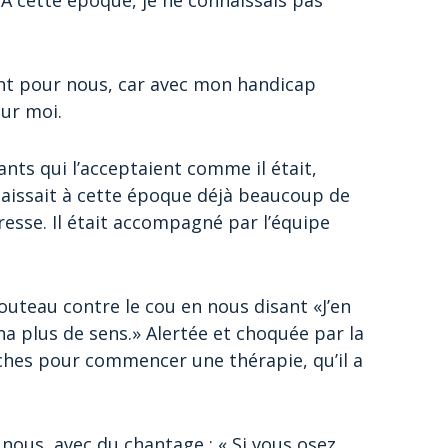
. A cette époque, je ne connaissais pas
t pour nous, car avec mon handicap
ur moi.
nts qui l’acceptaient comme il était,
nnaissait à cette époque déjà beaucoup de
resse. Il était accompagné par l’équipe
outeau contre le cou en nous disant «J’en
e na plus de sens.» Alertée et choquée par la
rches pour commencer une thérapie, qu’il a
 nous, avec du chantage : « Si vous osez