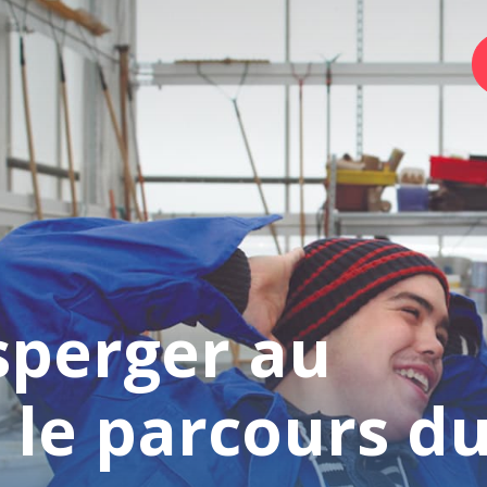
Home
Foundation
Services
sperger au
Autism
 le parcours d
Employer