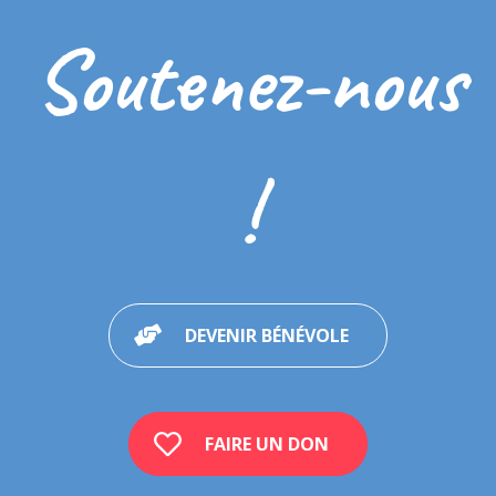
Autonomie
Soutenez-nous
Compétences sociales
Pragmatique du langage / Communication
Enseignement
Puberté/Sexualité
!
Sensorialité
Pour expliquer l’autisme à la personne présentant de l’autisme
Pour expliquer l’autisme aux frères et sœurs/pairs de l’enfant
présentant de l’autisme
Expériences et témoignages
DEVENIR BÉNÉVOLE
Références multimédia
Ressources de pictogrammes
Autres ressources utiles
FAIRE UN DON