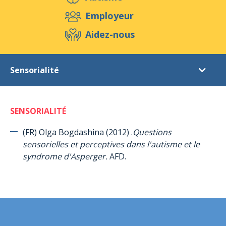
Aidez-nous
Employeur
Aidez-nous
Evénements
Publications
Médias
Sensorialité
Ressources & Outils
Blog
Boutique
Références littéraires
Contact
SENSORIALITÉ
Introduction
Autisme
(FR) Olga Bogdashina (2012) .
Questions
sensorielles et perceptives dans l'autisme et le
Le syndrome d’Asperger (en général)
syndrome d'Asperger.
AFD.
Le syndrome d’Asperger (chez les femmes et les filles)
Le programme TEACCH
ABA (Applied Behaviour Analysis) = Analyse appliquée du
comportement