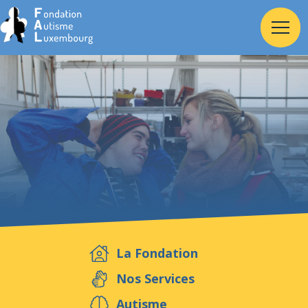
Accueil
Fondation
Services
Autisme
La Fondation
Employeur
Nos Services
Autisme